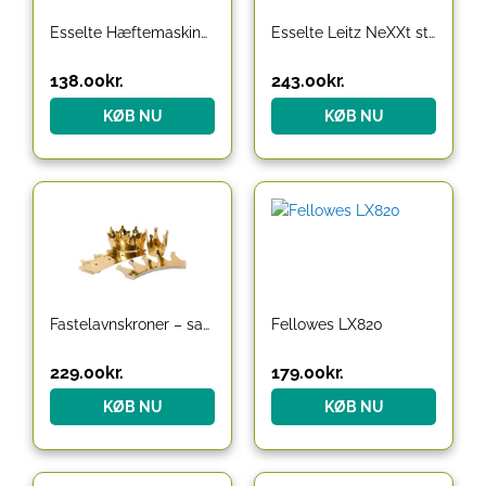
Esselte Hæftemaskine 5502 NeXXt 30 ark Lysegrøn
Esselte Leitz NeXXt stapler – 30 sheets – plastic metal – arctic white
138.00
kr.
243.00
kr.
KØB NU
KØB NU
Fastelavnskroner – saml selv, 75 stk./ 1 pk.
Fellowes LX820
229.00
kr.
179.00
kr.
KØB NU
KØB NU