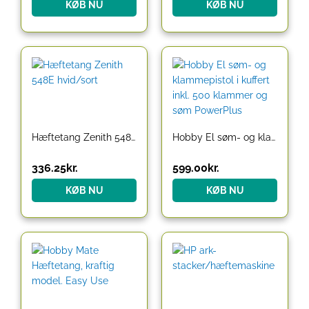
KØB NU
KØB NU
Hæftetang Zenith 548E hvid/sort
Hobby El søm- og klammepistol i kuffert inkl. 500 klammer og søm PowerPlus
336.25
kr.
599.00
kr.
KØB NU
KØB NU