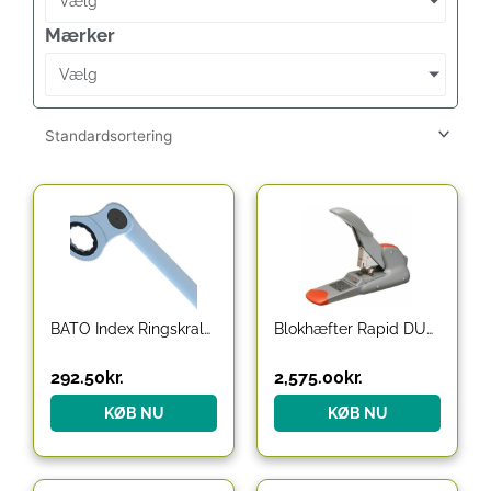
Vælg
Mærker
Vælg
BATO Index Ringskraldenøgle 12 mm
Blokhæfter Rapid DUAX, sølv/orange op til 170 ark
292.50
kr.
2,575.00
kr.
KØB NU
KØB NU