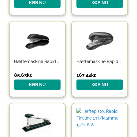
KØB NU
KØB NU
Hæftemaskine Rapid F16 sort, t/klamme 24/6-26/6
Hæftemaskine Rapid F30 24/6 – 26/6 Flat-clinch sort
85.63
kr.
167.44
kr.
KØB NU
KØB NU