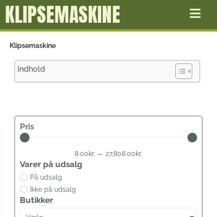
KLIPSEMASKINE
Gå
til
indholdet
Klipsemaskine
Indhold
Pris
8.00
kr.
—
27,808.00
kr.
Varer på udsalg
På udsalg
Ikke på udsalg
Butikker