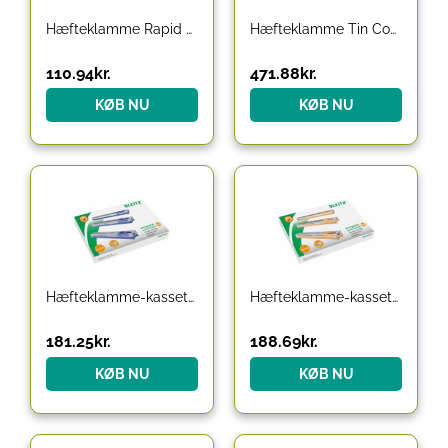
Hæfteklamme Rapid Tools 13/8, galv. 2500stk/æsk
Hæfteklamme Tin Cometa 221/4 galv. 2000 stk.
110.94
kr.
471.88
kr.
KØB NU
KØB NU
Hæfteklamme-kassette Leitz Power Performance K6 26/6 5×210
Hæfteklamme-kassette Leitz Power Performance K8 26/8 5×210
181.25
kr.
188.69
kr.
KØB NU
KØB NU