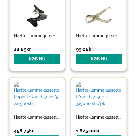
Hæfteklammefjerner
Hæfteklammefjerner Zenith sølv 9N580
18.69
kr.
99.06
kr.
KØB NU
KØB NU
Hæfteklammekassette Rapid t/Rapid 5020/5 2x1500stk
Hæfteklammekassette t/rapid 5050e – 3×5000 stk/pk
458.75
kr.
1,625.00
kr.