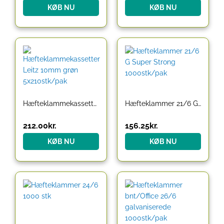
KØB NU
KØB NU
Hæfteklammekassetter Leitz 10mm grøn 5x210stk/pak
Hæfteklammer 21/6 G Super Strong 1000stk/pak
212.00
kr.
156.25
kr.
KØB NU
KØB NU