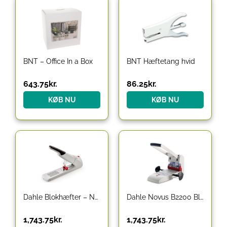
BNT – Office In a Box
BNT Hæftetang hvid
643.75
kr.
86.25
kr.
KØB NU
KØB NU
Dahle Blokhæfter – Novus B56 , kapacitet 200 ark
Dahle Novus B2200 Blokhulleapparat – Grå
1,743.75
kr.
1,743.75
kr.