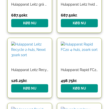
Hulapparat Leitz grå 4-huls, m/skinne t/25ark 5012
Hulapparat Leitz hvid 4-huls
687.50
kr.
687.50
kr.
KØB NU
KØB NU
Hulapparat Leitz Recycle 2-huls, Nexxt 30ark sort
Hulapparat Rapid FC20 4-huls, 20ark sort
126.25
kr.
498.75
kr.
KØB NU
KØB NU