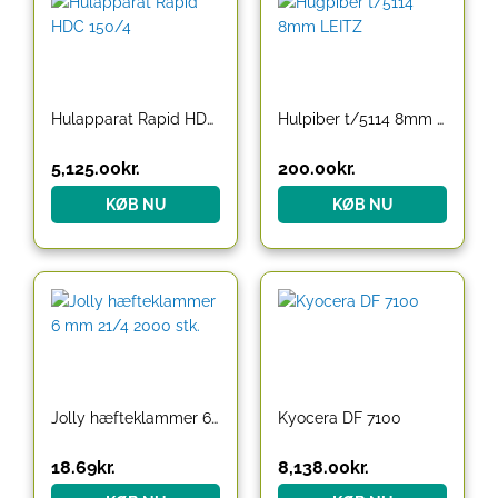
Hulapparat Rapid HDC 150/4
Hulpiber t/5114 8mm LEITZ
5,125.00
kr.
200.00
kr.
KØB NU
KØB NU
Jolly hæfteklammer 6 mm 21/4 2000 stk.
Kyocera DF 7100
18.69
kr.
8,138.00
kr.