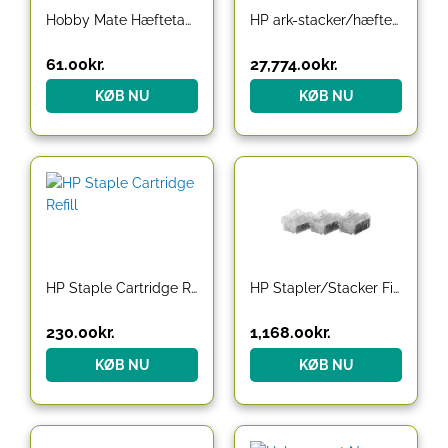
Hobby Mate Hæftetang, kraftig model. Easy Use
HP ark-stacker/hæftemaskine
61.00
kr.
27,774.00
kr.
KØB NU
KØB NU
HP Staple Cartridge Refill
HP Stapler/Stacker Finisher Staples
230.00
kr.
1,168.00
kr.
KØB NU
KØB NU