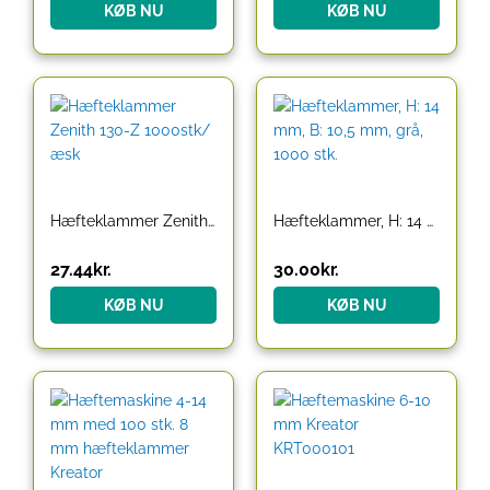
KØB NU
KØB NU
Hæfteklammer Zenith 130-Z 1000stk/æsk
Hæfteklammer, H: 14 mm, B: 10,5 mm, grå, 1000 stk.
27.44
kr.
30.00
kr.
KØB NU
KØB NU