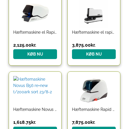
Hæftemaskine el Rapid 5025e, hvid, 25 ark
Hæftemaskine el rapid 90E electric
2,125.00
kr.
3,875.00
kr.
KØB NU
KØB NU
Hæftemaskine Novus B56 re+new t/200ark sort 23/8-2
Hæftemaskine Rapid 5050e* hvid, m/sort front t/kla
1,618.75
kr.
7,875.00
kr.