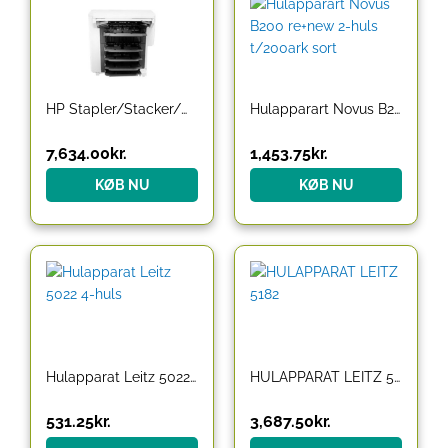
HP Stapler/Stacker/Mailbox
Hulapparart Novus B200 re+new 2-huls t/200ark sort
7,634.00
kr.
1,453.75
kr.
KØB NU
KØB NU
Hulapparat Leitz 5022 4-huls
HULAPPARAT LEITZ 5182
531.25
kr.
3,687.50
kr.