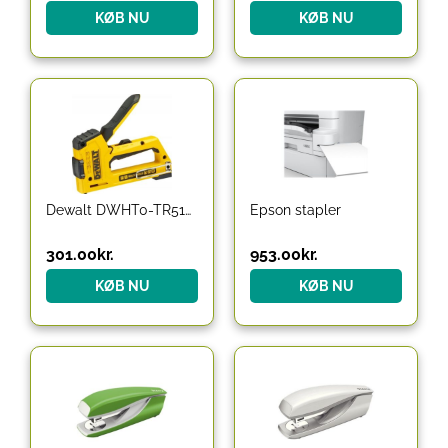
KØB NU
KØB NU
Dewalt DWHT0-TR510 5-in-1 ALUMINUM STAPLER
Epson stapler
301.00
kr.
953.00
kr.
KØB NU
KØB NU