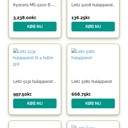
Kyocera MS-5100 B – stapler
Leitz 5008 hulapparat sort 2-huls
3,238.00
kr.
136.25
kr.
KØB NU
KØB NU
Leitz 5132 hulapparat til 4 huller grå
Leitz 5180 hulapparat
997.50
kr.
668.75
kr.
KØB NU
KØB NU