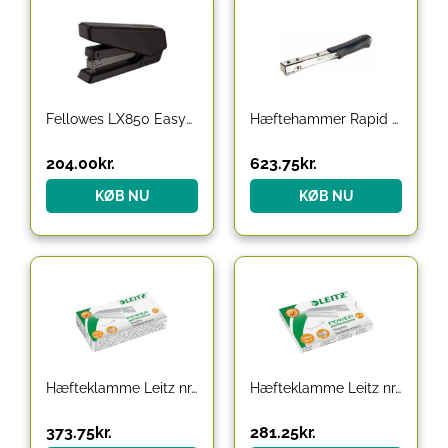
Fellowes LX850 EasyPress
Hæftehammer Rapid Fineline 19
204.00
kr.
623.75
kr.
KØB NU
KØB NU
Hæfteklamme Leitz nr. 10, 1000stk/pak
Hæfteklamme Leitz nr. 8, 1000stk/pak
373.75
kr.
281.25
kr.