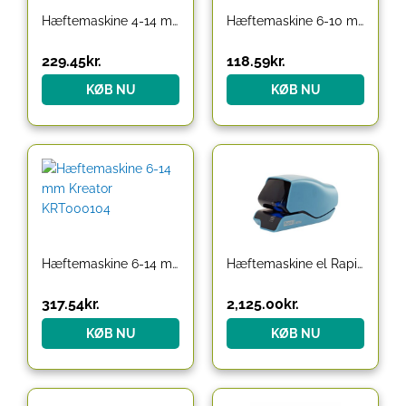
Hæftemaskine 4-14 mm med 100 stk. 8 mm hæfteklammer Kreator
Hæftemaskine 6-10 mm Kreator KRT000101
229.45
kr.
118.59
kr.
KØB NU
KØB NU
Hæftemaskine 6-14 mm Kreator KRT000104
Hæftemaskine el Rapid 5025e
317.54
kr.
2,125.00
kr.
KØB NU
KØB NU