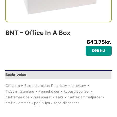
BNT – Office In A Box
643.75
kr.
KØB NU
Beskrivelse
Office In A Box indeholder: Papirkurv • brevkurv •
Tidsskriftsamlere • Penneholder • kubusdispenser •
hæftemaskine • hulapparat • saks • hæfteklammefjerner •
hæfteklammer • papirklips • tape dispenser