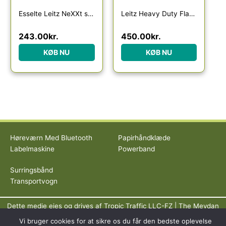
Esselte Leitz NeXXt stapler – 30 sheets – plastic metal – arctic white
Leitz Heavy Duty Flat Clinch hæftemaskine, 60 ark
243.00
kr.
450.00
kr.
KØB NU
KØB NU
Høreværn Med Bluetooth
Papirhåndklæde
Labelmaskine
Powerband
Surringsbånd
Transportvogn
Dette medie ejes og drives af Tropic Traffic LLC-FZ | The Meydan
Hotel, Grandstand, 6th floor, Nad Al Sheba | Dubai | UAE
Vi bruger cookies for at sikre os du får den bedste oplevelse