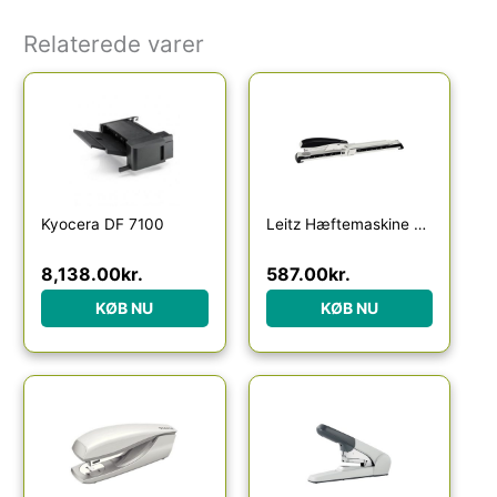
Relaterede varer
Kyocera DF 7100
Leitz Hæftemaskine 5560 NeXXt langhæfter, 40 ark metal
8,138.00
kr.
587.00
kr.
KØB NU
KØB NU