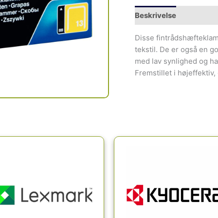
Beskrivelse
Disse fintrådshæfteklamm
tekstil. De er også en g
med lav synlighed og har
Fremstillet i højeffektiv