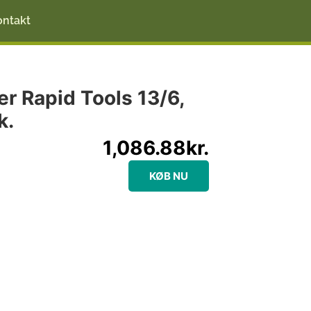
ontakt
 Rapid Tools 13/6,
k.
1,086.88
kr.
KØB NU