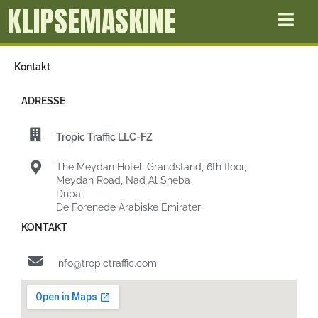
KLIPSEMASKINE
Gå
til
indholdet
Kontakt
ADRESSE
Tropic Traffic LLC-FZ
The Meydan Hotel, Grandstand, 6th floor,
Meydan Road, Nad Al Sheba
Dubai
De Forenede Arabiske Emirater
KONTAKT
info@tropictraffic.com