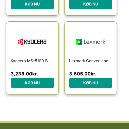
KØB NU
KØB NU
Kyocera MS-5100 B – stapler
Lexmark Convenience Stapler
3,238.00
kr.
3,605.00
kr.
KØB NU
KØB NU