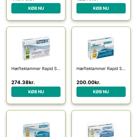
KØB NU
KØB NU
Hæfteklammer Rapid Standard 23/10 galvaniseret æske a 1.000 stk.
Hæfteklammer Rapid Strong 21/4 galvaniseret æske a 1.000 stk.
274.38
kr.
200.00
kr.
KØB NU
KØB NU