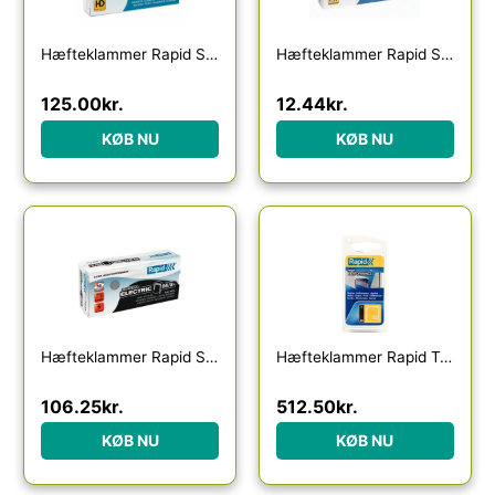
Hæfteklammer Rapid Strong 23/8 galvaniseret æske á 1.000 stk.
Hæfteklammer Rapid Strong 24/6 galvaniseret æske a 1.000 stk.
125.00
kr.
12.44
kr.
KØB NU
KØB NU
Hæfteklammer Rapid SuperStrong 66/8+ galvaniseret æske a 5.000 stk.
Hæfteklammer Rapid Tools 13/10 galvaniserede 1100s
106.25
kr.
512.50
kr.
KØB NU
KØB NU