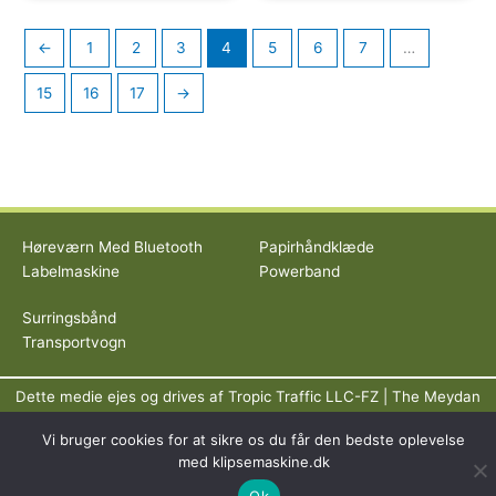
←
1
2
3
4
5
6
7
…
15
16
17
→
Høreværn Med Bluetooth
Papirhåndklæde
Labelmaskine
Powerband
Surringsbånd
Transportvogn
Dette medie ejes og drives af Tropic Traffic LLC-FZ | The Meydan
Hotel, Grandstand, 6th floor, Nad Al Sheba | Dubai | UAE
Vi bruger cookies for at sikre os du får den bedste oplevelse
Copyright © 2026 Klipsemaskine | All rights reserved
med klipsemaskine.dk
Ok