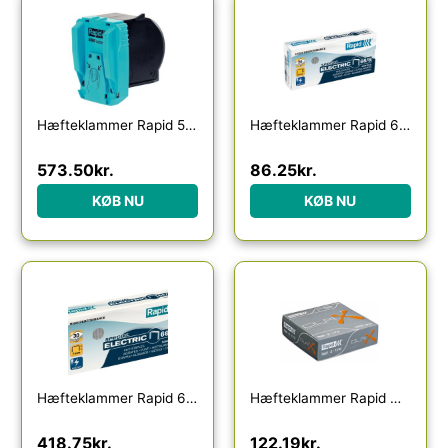
Hæfteklammer Rapid 5080 kassette 5000stk/pak
Hæfteklammer Rapid 66/6 galvaniseret æske a 5.000 stk.
573.50
kr.
86.25
kr.
KØB NU
KØB NU
Hæfteklammer Rapid 66/7 galvaniseret æske a 5.000 stk.
Hæfteklammer Rapid DUAX 1000stk 2-170 ar
418.75
kr.
122.19
kr.